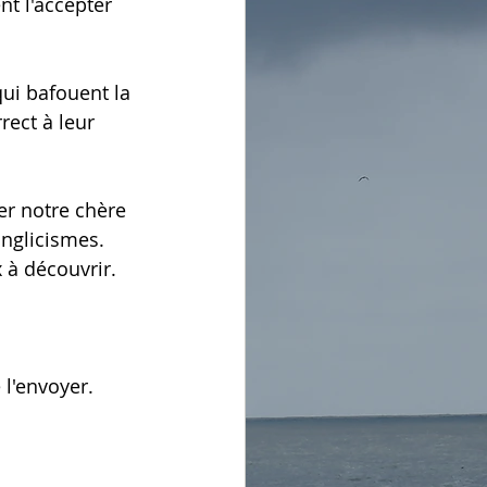
nt l'accepter 
ui bafouent la 
rect à leur 
er notre chère 
anglicismes. 
x à découvrir. 
l'envoyer. 