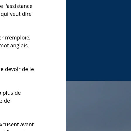
 l'assistance 
qui veut dire 
r n'emploie, 
mot anglais. 
le devoir de le 
p plus de 
e de 
excusent avant 