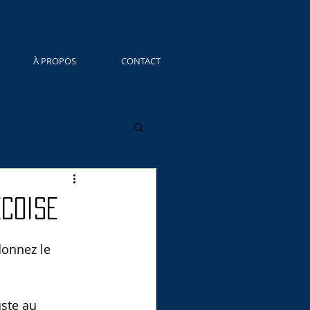
À PROPOS
CONTACT
écoise
donnez le 
ste au 