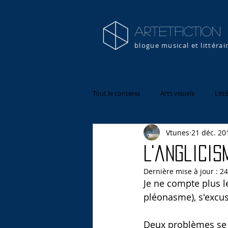
artETFICTION
blogue musical et littérai
Tout le contenu
Arts visuels
Litt
Vtunes
21 déc. 20
L'anglicis
Dernière mise à jour :
24
Je ne compte plus l
pléonasme), s'excus
Deux problèmes se p