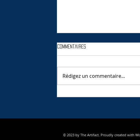
Commentaires
Rédigez un commentaire...
Les rochers de Porto Moniz
© 2023 by The Artifact. Proudly created with
Wi