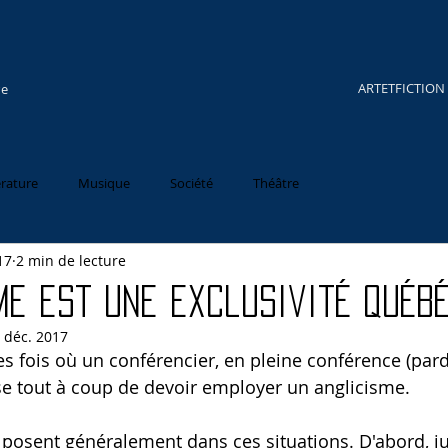
ARTETFICTION
re
érature
Musique
Société
Théâtre
17
2 min de lecture
me est une exclusivité québ
 déc. 2017
es fois où un conférencier, en pleine conférence (par
e tout à coup de devoir employer un anglicisme. 
osent généralement dans ces situations. D'abord, ju