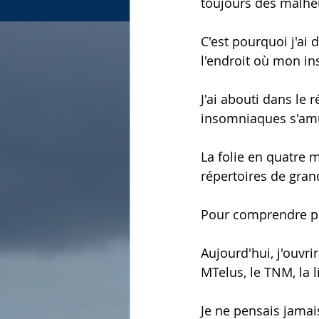
toujours des malhe
C'est pourquoi j'a
l'endroit où mon in
J'ai abouti dans le r
insomniaques s'amu
La folie en quatre m
répertoires de gran
Pour comprendre pou
Aujourd'hui, j'ouvri
MTelus, le TNM, la l
Je ne pensais jamais