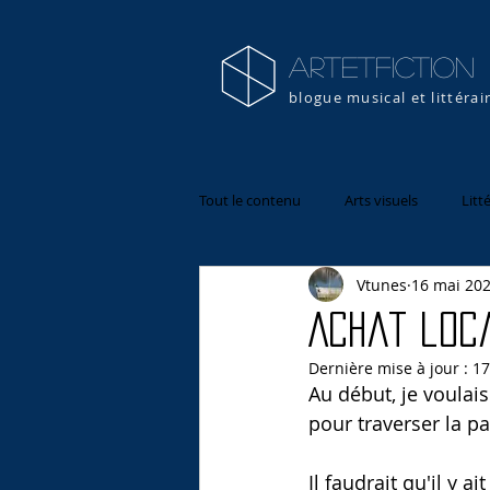
artETFICTION
blogue musical et littérai
Tout le contenu
Arts visuels
Litt
Vtunes
16 mai 20
Achat loc
Dernière mise à jour :
17
Au début, je voulai
pour traverser la p
Il faudrait qu'il y 