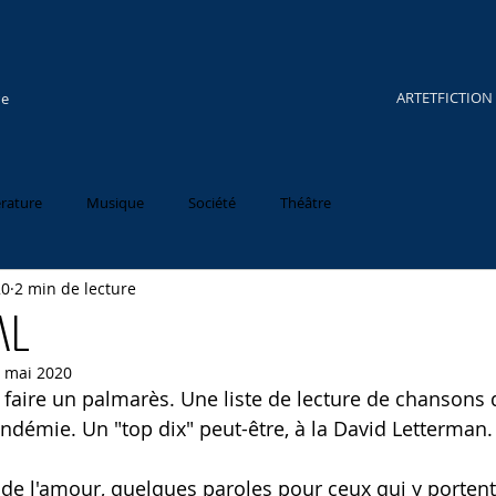
ARTETFICTION
re
érature
Musique
Société
Théâtre
20
2 min de lecture
al
 mai 2020
s faire un palmarès. Une liste de lecture de chansons
andémie. Un "top dix" peut-être, à la David Letterman.
ait de l'amour, quelques paroles pour ceux qui y portent