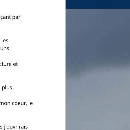
çant par 
 les 
uns. 
ture et 
 plus. 
 mon coeur, le 
s j
'ouvrirais 