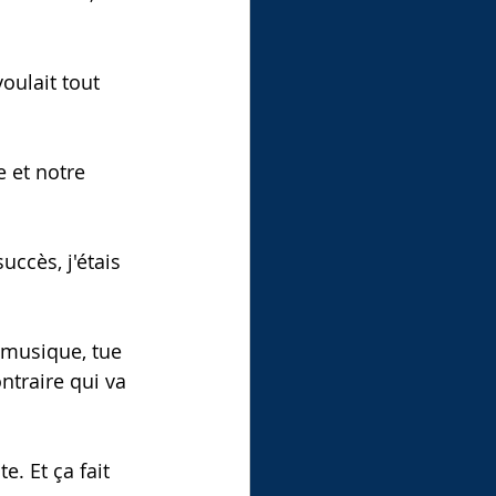
oulait tout 
e et notre 
ccès, j'étais 
a musique, tue 
ntraire qui va 
e. Et ça fait 