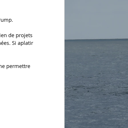
rump. 
ien de projets 
es. Si aplatir 
 me permettre 