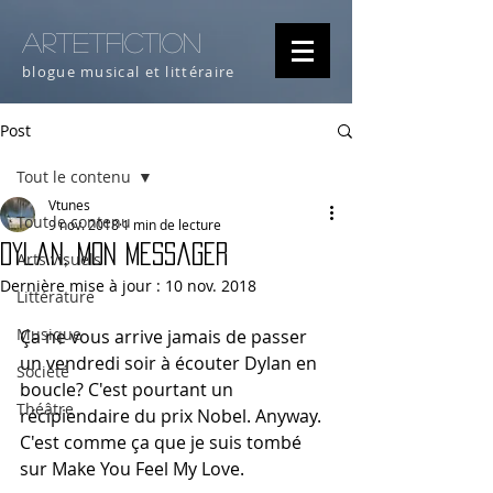
artETFICTION
blogue musical et littéraire
Post
Tout le contenu
Vtunes
Tout le contenu
9 nov. 2018
1 min de lecture
Dylan, mon messager
Arts visuels
Dernière mise à jour :
10 nov. 2018
Littérature
Musique
Ça ne vous arrive jamais de passer 
un vendredi soir à écouter Dylan en 
Société
boucle? C'est pourtant un 
Théâtre
récipiendaire du prix Nobel. Anyway. 
C'est comme ça que je suis tombé 
sur Make You Feel My Love. 